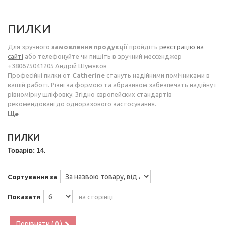
ПИЛКИ
Для зручного
замовлення продукції
пройдіть
реєстрацію на
сайті
або телефонуйте чи пишіть в зручний мессенджер
+380675041205 Андрій Шумяков
Професійні пилки от
Catherine
стануть надійними помічниками в
вашій работі. Різні за формою та абразивом забезпечать надійну і
рівномірну шліфовку. Згідно європейских стандартів
рекомендовані до одноразового застосування.
Ще
ПИЛКИ
Товарів: 14.
Сортування за
Показати
на сторінці
Порівняти (
0
)