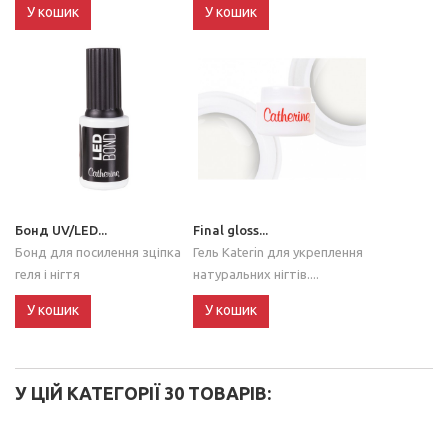
У кошик
У кошик
Бонд UV/LED...
Final gloss...
Бонд для посилення зціпка
Гель Katerin для укреплення
геля і нігтя
натуральних нігтів....
У кошик
У кошик
У ЦІЙ КАТЕГОРІЇ 30 ТОВАРІВ: