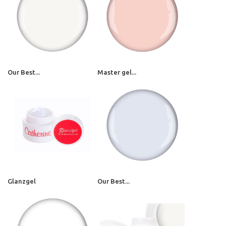
Our Best...
Master gel...
Glanzgel
Our Best...