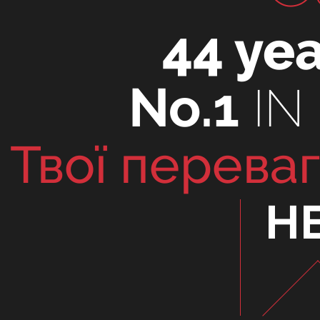
44 ye
No.1
IN
Твої переваг
Н