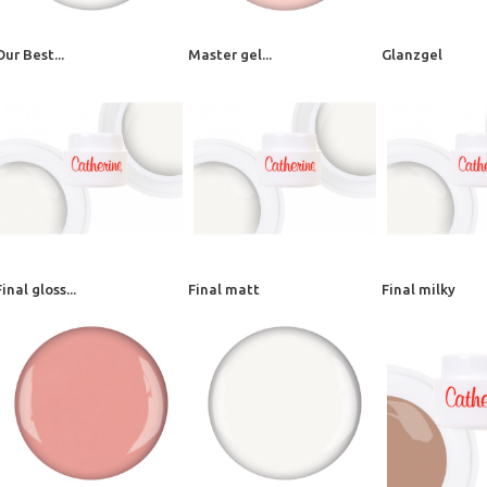
Our Best...
Master gel...
Glanzgel
Final gloss...
Final matt
Final milky