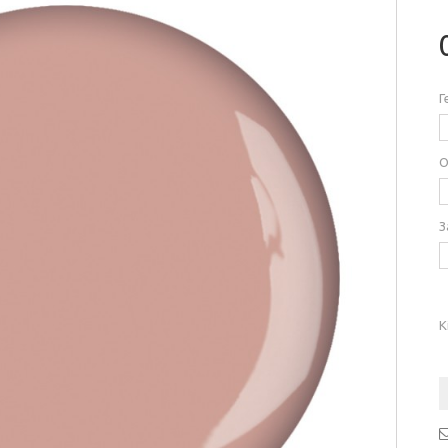
Г
О
З
К