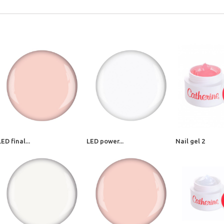
LED final...
LED power...
Nail gel 2