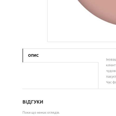
ОПИС
Інова
клієн
чудов
пакує
Час фі
ВІДГУКИ
Поки що немає оглядів.