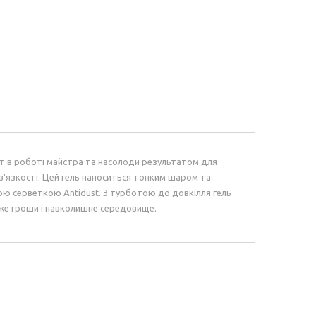
рт в роботі майстра та насолоди результатом для
 в'язкості. Цей гель наноситься тонким шаром та
ою серветкою Antidust. З турботою до довкілля гель
еже гроши і навколишне середовище.